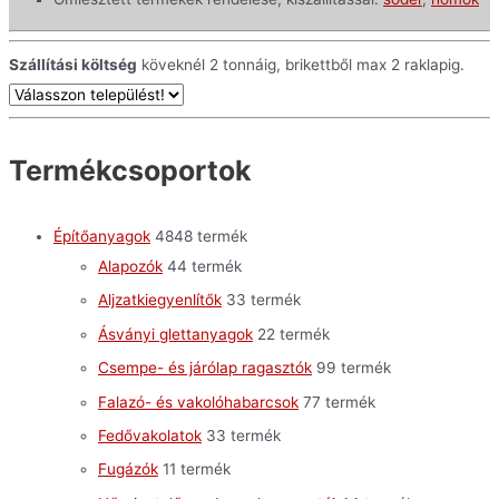
Szállítási költség
köveknél 2 tonnáig, brikettből max 2 raklapig.
Termékcsoportok
Építőanyagok
48
48 termék
Alapozók
4
4 termék
Aljzatkiegyenlítők
3
3 termék
Ásványi glettanyagok
2
2 termék
Csempe- és járólap ragasztók
9
9 termék
Falazó- és vakolóhabarcsok
7
7 termék
Fedővakolatok
3
3 termék
Fugázók
1
1 termék