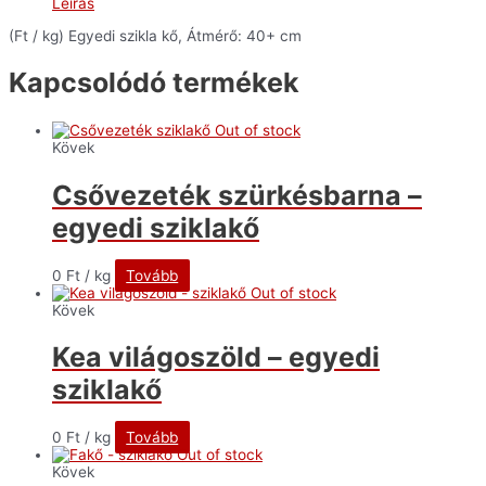
Leírás
(Ft / kg) Egyedi szikla kő, Átmérő: 40+ cm
Kapcsolódó termékek
Out of stock
Kövek
Csővezeték szürkésbarna –
egyedi sziklakő
0
Ft
/ kg
Tovább
Out of stock
Kövek
Kea világoszöld – egyedi
sziklakő
0
Ft
/ kg
Tovább
Out of stock
Kövek