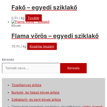
Fakő – egyedi sziklakő
0
Ft
/ kg
Tovább
Kövek
Flama vörös – egyedi sziklakő
70
Ft
/ kg
Kosárba teszem
Keresés
Keresés
Tüzelőanyag árlista
Burkoló- és falazó kövek árlista
Sziklakerti- és kerti kövek árlista
Ömlesztett termékek rendelése, kiszállítással:
sóder
,
homok