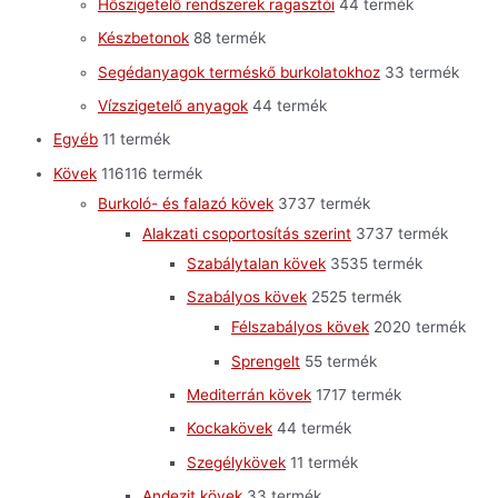
Hőszigetelő rendszerek ragasztói
4
4 termék
Készbetonok
8
8 termék
Segédanyagok terméskő burkolatokhoz
3
3 termék
Vízszigetelő anyagok
4
4 termék
Egyéb
1
1 termék
Kövek
116
116 termék
Burkoló- és falazó kövek
37
37 termék
Alakzati csoportosítás szerint
37
37 termék
Szabálytalan kövek
35
35 termék
Szabályos kövek
25
25 termék
Félszabályos kövek
20
20 termék
Sprengelt
5
5 termék
Mediterrán kövek
17
17 termék
Kockakövek
4
4 termék
Szegélykövek
1
1 termék
Andezit kövek
3
3 termék