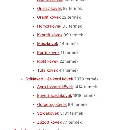
Gneisz kövek
8
8 termék
Gránit kövek
2
2 termék
Homokkövek
3
3 termék
Kvarcit kövek
9
9 termék
Mészkövek
4
4 termék
Porfír kövek
1
1 termék
Riolit kövek
2
2 termék
Tufa kövek
4
4 termék
Sziklakerti- és kerti kövek
79
79 termék
Apró folyami kövek
14
14 termék
Egyedi sziklakövek
18
18 termék
Görgeteg kövek
9
9 termék
Sziklakövek
31
31 termék
Zúzott kövek
7
7 termék