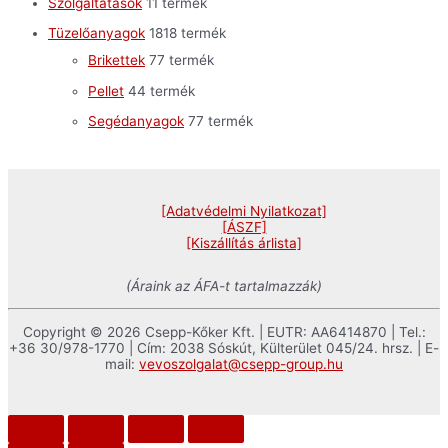
Szolgáltatások
1
1 termék
Tüzelőanyagok
18
18 termék
Brikettek
7
7 termék
Pellet
4
4 termék
Segédanyagok
7
7 termék
[Adatvédelmi Nyilatkozat]
[ÁSZF]
[Kiszállítás árlista]
(Áraink az ÁFA-t tartalmazzák)
Copyright © 2026 Csepp-Kőker Kft. | EUTR: AA6414870 | Tel.:
+36 30/978-1770 | Cím: 2038 Sóskút, Külterület 045/24. hrsz. | E-
mail:
vevoszolgalat@csepp-group.hu