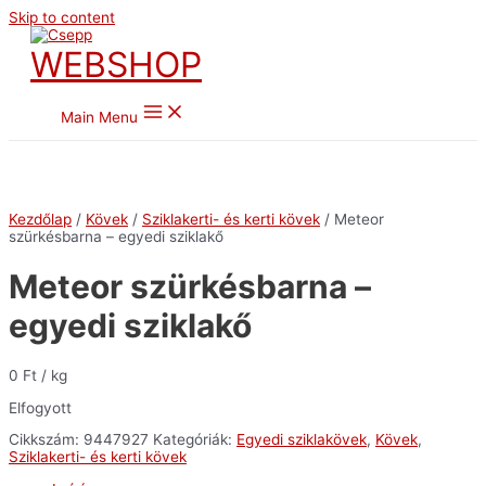
Skip to content
WEBSHOP
Main Menu
Kezdőlap
/
Kövek
/
Sziklakerti- és kerti kövek
/ Meteor
szürkésbarna – egyedi sziklakő
Meteor szürkésbarna –
egyedi sziklakő
0
Ft
/ kg
Elfogyott
Cikkszám:
9447927
Kategóriák:
Egyedi sziklakövek
,
Kövek
,
Sziklakerti- és kerti kövek