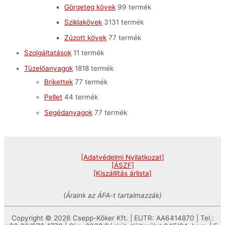
Görgeteg kövek
9
9 termék
Sziklakövek
31
31 termék
Zúzott kövek
7
7 termék
Szolgáltatások
1
1 termék
Tüzelőanyagok
18
18 termék
Brikettek
7
7 termék
Pellet
4
4 termék
Segédanyagok
7
7 termék
[Adatvédelmi Nyilatkozat]
[ÁSZF]
[Kiszállítás árlista]
(Áraink az ÁFA-t tartalmazzák)
Copyright © 2026 Csepp-Kőker Kft. | EUTR: AA6414870 | Tel.: