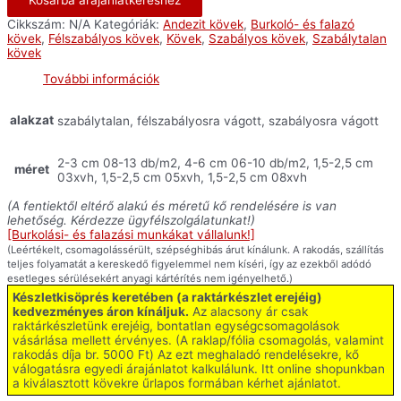
Cikkszám:
N/A
Kategóriák:
Andezit kövek
,
Burkoló- és falazó
kövek
,
Félszabályos kövek
,
Kövek
,
Szabályos kövek
,
Szabálytalan
kövek
További információk
alakzat
szabálytalan, félszabályosra vágott, szabályosra vágott
2-3 cm 08-13 db/m2, 4-6 cm 06-10 db/m2, 1,5-2,5 cm
méret
03xvh, 1,5-2,5 cm 05xvh, 1,5-2,5 cm 08xvh
(A fentiektől eltérő alakú és méretű kő rendelésére is van
lehetőség. Kérdezze ügyfélszolgálatunkat!)
[Burkolási- és falazási munkákat vállalunk!]
(Leértékelt, csomagolássérült, szépséghibás árut kínálunk. A rakodás, szállítás
teljes folyamatát a kereskedő figyelemmel nem kíséri, így az ezekből adódó
esetleges sérülésekért anyagi kártérítés nem igényelhető.)
Készletkisöprés keretében (a raktárkészlet erejéig)
kedvezményes áron kínáljuk.
Az alacsony ár csak
raktárkészletünk erejéig, bontatlan egységcsomagolások
vásárlása mellett érvényes. (A raklap/fólia csomagolás, valamint
rakodás díja br. 5000 Ft) Az ezt meghaladó rendelésekre, kő
válogatásra egyedi árajánlatot kalkulálunk. Itt online shopunkban
a kiválasztott kövekre űrlapos formában kérhet ajánlatot.