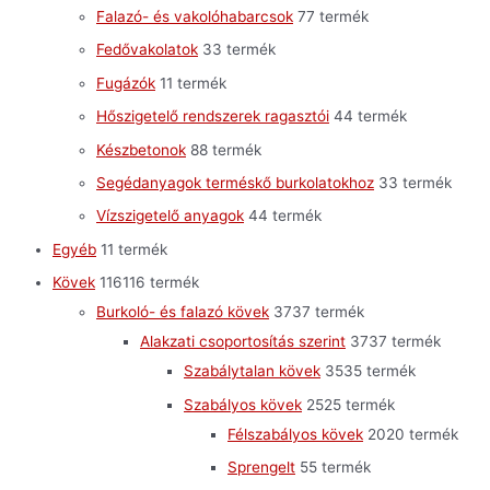
Falazó- és vakolóhabarcsok
7
7 termék
Fedővakolatok
3
3 termék
Fugázók
1
1 termék
Hőszigetelő rendszerek ragasztói
4
4 termék
Készbetonok
8
8 termék
Segédanyagok terméskő burkolatokhoz
3
3 termék
Vízszigetelő anyagok
4
4 termék
Egyéb
1
1 termék
Kövek
116
116 termék
Burkoló- és falazó kövek
37
37 termék
Alakzati csoportosítás szerint
37
37 termék
Szabálytalan kövek
35
35 termék
Szabályos kövek
25
25 termék
Félszabályos kövek
20
20 termék
Sprengelt
5
5 termék