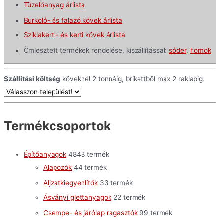
Tüzelőanyag árlista
Burkoló- és falazó kövek árlista
Sziklakerti- és kerti kövek árlista
Ömlesztett termékek rendelése, kiszállítással:
sóder
,
homok
Szállítási költség
köveknél 2 tonnáig, brikettből max 2 raklapig.
Termékcsoportok
Építőanyagok
48
48 termék
Alapozók
4
4 termék
Aljzatkiegyenlítők
3
3 termék
Ásványi glettanyagok
2
2 termék
Csempe- és járólap ragasztók
9
9 termék