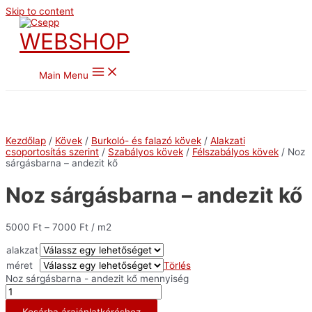
Skip to content
WEBSHOP
Main Menu
Kezdőlap
/
Kövek
/
Burkoló- és falazó kövek
/
Alakzati
csoportosítás szerint
/
Szabályos kövek
/
Félszabályos kövek
/ Noz
sárgásbarna – andezit kő
Noz sárgásbarna – andezit kő
5000
Ft
–
7000
Ft
/ m2
alakzat
méret
Törlés
Noz sárgásbarna - andezit kő mennyiség
Kosárba árajánlatkéréshez