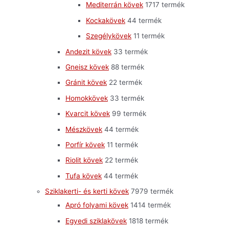
Mediterrán kövek
17
17 termék
Kockakövek
4
4 termék
Szegélykövek
1
1 termék
Andezit kövek
3
3 termék
Gneisz kövek
8
8 termék
Gránit kövek
2
2 termék
Homokkövek
3
3 termék
Kvarcit kövek
9
9 termék
Mészkövek
4
4 termék
Porfír kövek
1
1 termék
Riolit kövek
2
2 termék
Tufa kövek
4
4 termék
Sziklakerti- és kerti kövek
79
79 termék
Apró folyami kövek
14
14 termék
Egyedi sziklakövek
18
18 termék