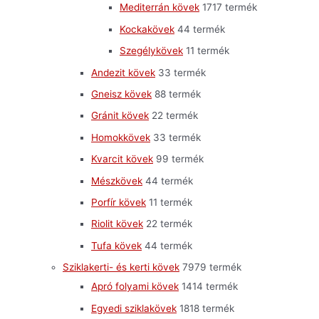
Mediterrán kövek
17
17 termék
Kockakövek
4
4 termék
Szegélykövek
1
1 termék
Andezit kövek
3
3 termék
Gneisz kövek
8
8 termék
Gránit kövek
2
2 termék
Homokkövek
3
3 termék
Kvarcit kövek
9
9 termék
Mészkövek
4
4 termék
Porfír kövek
1
1 termék
Riolit kövek
2
2 termék
Tufa kövek
4
4 termék
Sziklakerti- és kerti kövek
79
79 termék
Apró folyami kövek
14
14 termék
Egyedi sziklakövek
18
18 termék