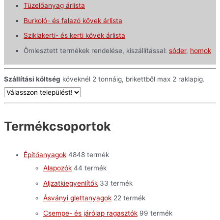
Tüzelőanyag árlista
Burkoló- és falazó kövek árlista
Sziklakerti- és kerti kövek árlista
Ömlesztett termékek rendelése, kiszállítással:
sóder
,
homok
Szállítási költség
köveknél 2 tonnáig, brikettből max 2 raklapig.
Termékcsoportok
Építőanyagok
48
48 termék
Alapozók
4
4 termék
Aljzatkiegyenlítők
3
3 termék
Ásványi glettanyagok
2
2 termék
Csempe- és járólap ragasztók
9
9 termék