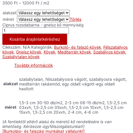
3500
Ft
–
12000
Ft
/ m2
alakzat
méret
Törlés
Ciprus rozsdabarna - gneisz kő mennyiség
Kosárba árajánlatkéréshez
Cikkszám:
N/A
Kategóriák:
Burkoló- és falazó kövek
,
Félszabályos
kövek
,
Gneisz kövek
,
Kövek
,
Mediterrán kövek
,
Szabályos kövek
,
Szabálytalan kövek
További információk
szabálytalan, félszabályosra vágott, szabályosra vágott,
alakzat
mediterrán rakásmód, egy oldalt vágott-egy oldalt
hasított
1,5-3 cm 30-50 db/m2, 2-3 cm 06-15 db/m2, 1,5-2,5 cm
méret
03xvh, 1,5-2,5 cm 05xvh, 1,5-2,5 cm 10xvh, 1,5-2,5 cm
15xvh, 1,5-2,5 cm 20xvh, 2-4 cm, 4-6 cm
(A fentiektől eltérő alakú és méretű kő rendelésére is van
lehetőség. Kérdezze ügyfélszolgálatunkat!)
[Burkolási- és falazási munkákat vállalunk!]