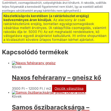
(Leértékelt, csomagolássérült, szépséghibás árut kínálunk. A rakodás, szállítás
teljes folyamatát a kereskedő figyelemmel nem kíséri, így az ezekből adódó
esetleges sérülésekért anyagi kártérítés nem igényelhető.)
Készletkisöprés keretében (a raktárkészlet erejéig)
kedvezményes áron kínáljuk.
Az alacsony ár csak
raktárkészletünk erejéig, bontatlan egységcsomagolások
vásárlása mellett érvényes. (A raklap/fólia csomagolás, valamint
rakodás díja br. 5000 Ft) Az ezt meghaladó rendelésekre, kő
válogatásra egyedi árajánlatot kalkulálunk. Itt online shopunkban
a kiválasztott kövekre űrlapos formában kérhet ajánlatot.
Kapcsolódó termékek
Kövek
Naxos fehérarany – gneisz kő
3500
Ft
–
12000
Ft
/ m2
Opciók választása
Out of stock
Kövek
Samos őszibaracksárga –