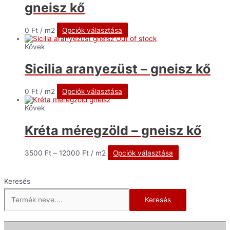
gneisz kő
0
Ft
/ m2
Opciók választása
Out of stock
Kövek
Sicilia aranyezüst – gneisz kő
0
Ft
/ m2
Opciók választása
Kövek
Kréta méregzöld – gneisz kő
3500
Ft
–
12000
Ft
/ m2
Opciók választása
Keresés
Keresés