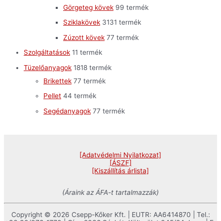
Görgeteg kövek
9
9 termék
Sziklakövek
31
31 termék
Zúzott kövek
7
7 termék
Szolgáltatások
1
1 termék
Tüzelőanyagok
18
18 termék
Brikettek
7
7 termék
Pellet
4
4 termék
Segédanyagok
7
7 termék
[Adatvédelmi Nyilatkozat]
[ÁSZF]
[Kiszállítás árlista]
(Áraink az ÁFA-t tartalmazzák)
Copyright © 2026 Csepp-Kőker Kft. | EUTR: AA6414870 | Tel.: