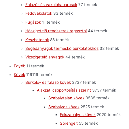
Falazó- és vakolóhabarcsok
7
7 termék
Fedővakolatok
3
3 termék
Fugázók
1
1 termék
Hőszigetelő rendszerek ragasztói
4
4 termék
Készbetonok
8
8 termék
Segédanyagok terméskő burkolatokhoz
3
3 termék
Vízszigetelő anyagok
4
4 termék
Egyéb
1
1 termék
Kövek
116
116 termék
Burkoló- és falazó kövek
37
37 termék
Alakzati csoportosítás szerint
37
37 termék
Szabálytalan kövek
35
35 termék
Szabályos kövek
25
25 termék
Félszabályos kövek
20
20 termék
Sprengelt
5
5 termék